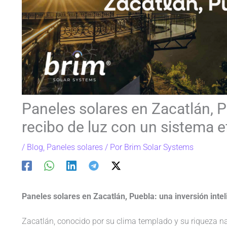
Paneles solares en Zacatlán, P
recibo de luz con un sistema e
/
Blog
,
Paneles solares
/ Por
Brim Solar Systems
Paneles solares en Zacatlán, Puebla: una inversión inte
Zacatlán, conocido por su clima templado y su riqueza na