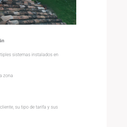
án
iples sistemas instalados en
la zona
iente, su tipo de tarifa y sus