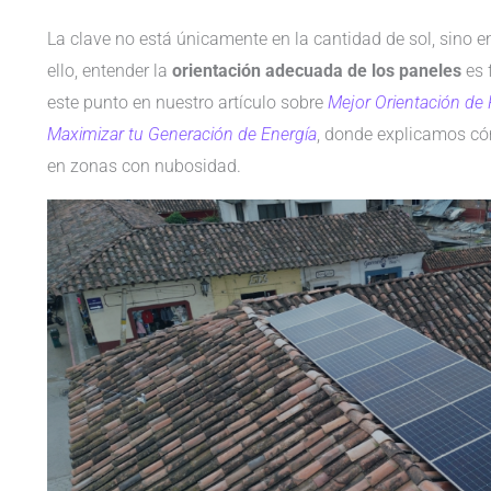
La clave no está únicamente en la cantidad de sol, sino en
ello, entender la
orientación adecuada de los paneles
es 
este punto en nuestro artículo sobre
Mejor Orientación de 
Maximizar tu Generación de Energía
, donde explicamos có
en zonas con nubosidad.