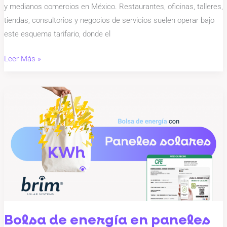
Negocio
y medianos comercios en México. Restaurantes, oficinas, talleres,
tiendas, consultorios y negocios de servicios suelen operar bajo
este esquema tarifario, donde el
Leer Más »
Bolsa
de
energía
en
paneles
solares
CFE:
cómo
funciona
y
Bolsa de energía en paneles