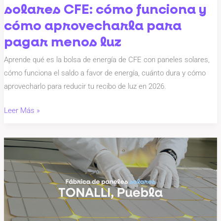
cómo
solares CFE: cómo funciona y
aprovecharla
cómo aprovecharla para
para
pagar menos luz
pagar
menos
Aprende qué es la bolsa de energía de CFE con paneles solares,
luz
cómo funciona el saldo a favor de energía, cuánto dura y cómo
aprovecharlo para reducir tu recibo de luz en 2026.
Leer Más »
Fábrica
de
paneles
solares
Tonalli
en