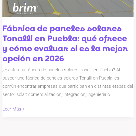
Puebla:
qué
ofrece
y
Fábrica de paneles solares
cómo
Tonalli en Puebla: qué ofrece
evaluar
y cómo evaluar si es la mejor
si
opción en 2026
es
la
¿Existe una fábrica de paneles solares Tonalli en Puebla? Al
mejor
buscar una fábrica de paneles solares Tonalli en Puebla, es
opción
común encontrar empresas que participan en distintas etapas del
en
sector solar: comercialización, integración, ingeniería o
2026
Leer Más »