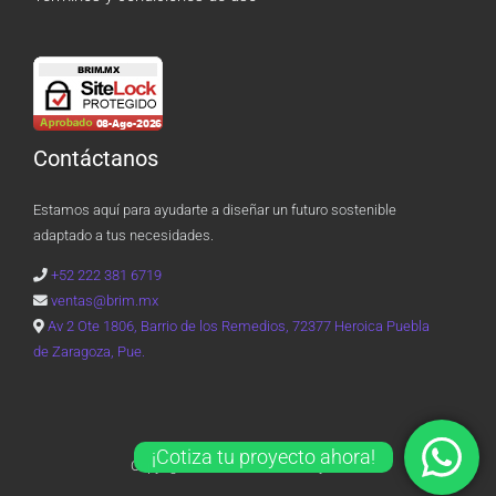
Contáctanos
Estamos aquí para ayudarte a diseñar un futuro sostenible
adaptado a tus necesidades.
+52 222 381 6719
ventas@brim.mx
Av 2 Ote 1806, Barrio de los Remedios, 72377 Heroica Puebla
de Zaragoza, Pue.
¡Cotiza tu proyecto ahora!
Copyright © 2026 Brim Solar Systems