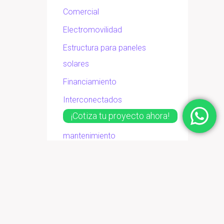
Comercial
Electromovilidad
Estructura para paneles
solares
Financiamiento
Interconectados
¡Cotiza tu proyecto ahora!
Inversores solares
mantenimiento
Paneles solares
Tarifas de CFE
Teja