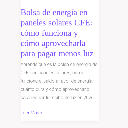
energía
Bolsa de energía en
en
paneles solares CFE:
paneles
solares
cómo funciona y
CFE:
cómo aprovecharla
cómo
para pagar menos luz
funciona
y
Aprende qué es la bolsa de energía de
cómo
CFE con paneles solares, cómo
aprovecharla
funciona el saldo a favor de energía,
para
cuánto dura y cómo aprovecharlo
pagar
para reducir tu recibo de luz en 2026.
menos
luz
Leer Más »