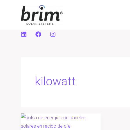
Ir
al
contenido
kilowatt
Bolsa
de