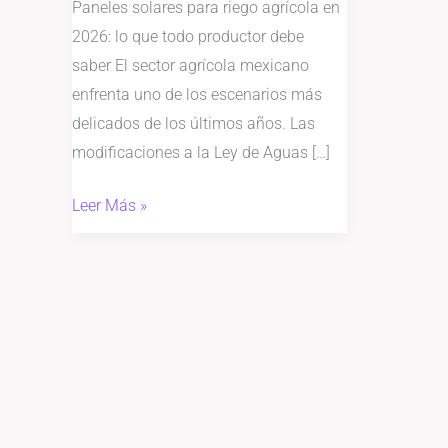
Tarifas
Paneles solares para riego agrícola en
de
2026: lo que todo productor debe
CFE
saber El sector agrícola mexicano
Pueden
enfrenta uno de los escenarios más
Disparar
delicados de los últimos años. Las
tus
modificaciones a la Ley de Aguas […]
Costos
Leer Más »