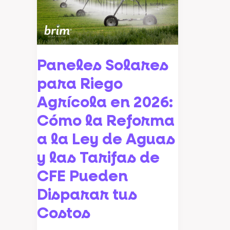
para
Riego
Agrícola
en
Paneles Solares
2026:
para Riego
Cómo
la
Agrícola en 2026:
Reforma
Cómo la Reforma
a
a la Ley de Aguas
la
y las Tarifas de
Ley
de
CFE Pueden
Aguas
Disparar tus
y
Costos
las