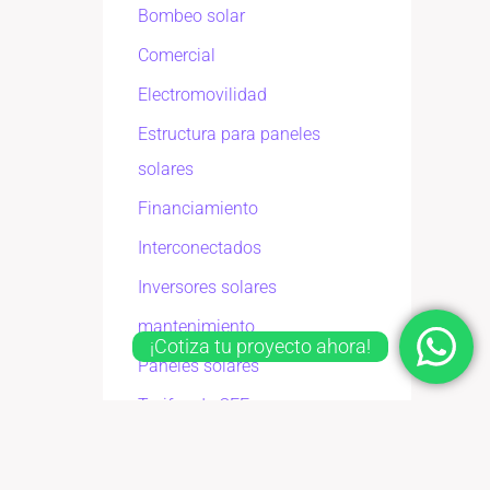
Bombeo solar
Comercial
Electromovilidad
Estructura para paneles
solares
Financiamiento
Interconectados
Inversores solares
mantenimiento
¡Cotiza tu proyecto ahora!
Paneles solares
Tarifas de CFE
Teja