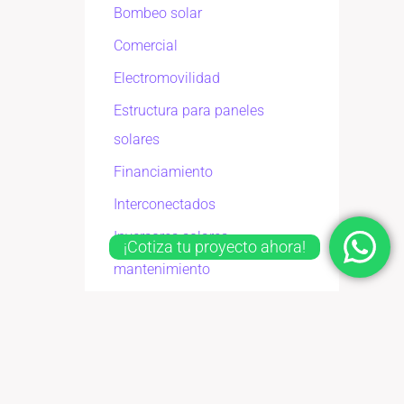
Bombeo solar
Comercial
Electromovilidad
Estructura para paneles
solares
Financiamiento
Interconectados
Inversores solares
¡Cotiza tu proyecto ahora!
mantenimiento
Paneles solares
Tarifas de CFE
Teja