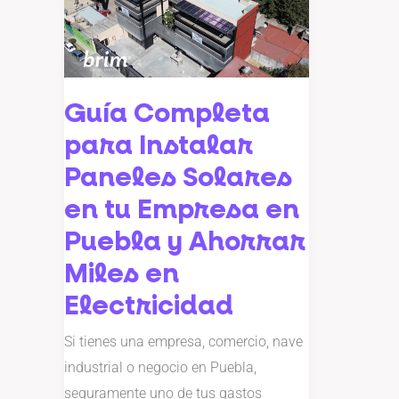
para
Instalar
Paneles
Solares
Guía Completa
en
para Instalar
tu
Empresa
Paneles Solares
en
en tu Empresa en
Puebla
Puebla y Ahorrar
y
Miles en
Ahorrar
Miles
Electricidad
en
Si tienes una empresa, comercio, nave
Electricidad
industrial o negocio en Puebla,
seguramente uno de tus gastos