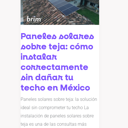
sobre
teja:
cómo
instalar
Paneles solares
correctamente
sobre teja: cómo
sin
dañar
instalar
tu
correctamente
techo
sin dañar tu
en
techo en México
México
Paneles solares sobre teja: la solución
ideal sin comprometer tu techo La
instalación de paneles solares sobre
teja es una de las consultas más