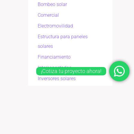
Bombeo solar
Comercial
Electromovilidad
Estructura para paneles
solares
Financiamiento
Interconectados
¡Cotiza tu proyecto ahora!
Inversores solares
mantenimiento
Paneles solares
Tarifas de CFE
Teja