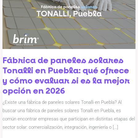
solares
Tonalli
en
Puebla:
qué
ofrece
y
Fábrica de paneles solares
cómo
Tonalli en Puebla: qué ofrece
evaluar
y cómo evaluar si es la mejor
si
opción en 2026
es
la
¿Existe una fábrica de paneles solares Tonalli en Puebla? Al
mejor
buscar una fábrica de paneles solares Tonalli en Puebla, es
opción
común encontrar empresas que participan en distintas etapas del
en
sector solar: comercialización, integración, ingeniería o […]
2026