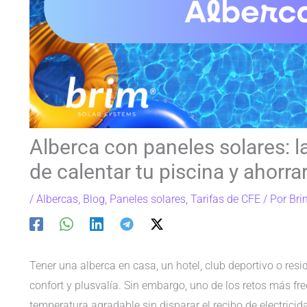
Alberca con paneles solares: l
de calentar tu piscina y ahorra
/
Albercas
,
Blog
,
Paneles solares
,
Tarifas de CFE
/ Por
Bri
Tener una alberca en casa, un hotel, club deportivo o res
confort y plusvalía. Sin embargo, uno de los retos más f
temperatura agradable sin disparar el recibo de electricid