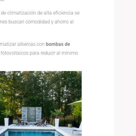
e climatización de alta eficiencia se
enes buscan comodidad y ahorro al
imatizar albercas con
bombas de
 fotovoltaicos para reducir al mínimo