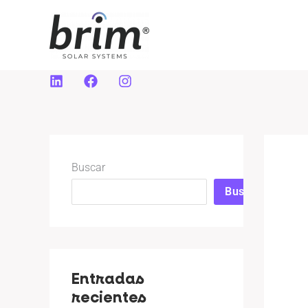
Ir
al
contenido
Buscar
Buscar
Entradas
recientes