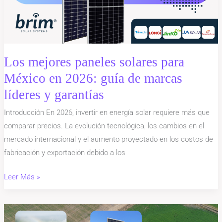
México
en
2026:
guía
de
Los mejores paneles solares para
marcas
México en 2026: guía de marcas
líderes
líderes y garantías
y
garantías
Introducción En 2026, invertir en energía solar requiere más que
comparar precios. La evolución tecnológica, los cambios en el
mercado internacional y el aumento proyectado en los costos de
fabricación y exportación debido a los
Leer Más »
Paneles