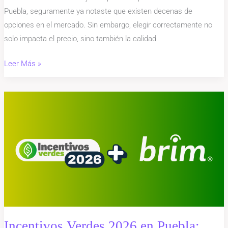
Puebla, seguramente ya notaste que existen decenas de
opciones en el mercado. Sin embargo, elegir correctamente no
solo impacta el precio, sino también la calidad
Leer Más »
Incentivos
Verdes
2026
en
Puebla:
Apoyos
de
hasta
40%
para
Incentivos Verdes 2026 en Puebla: