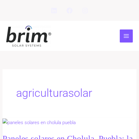
Ir
al
contenido
agriculturasolar
Paneles
solares
Paneles solares en Cholula, Puebla: la
en