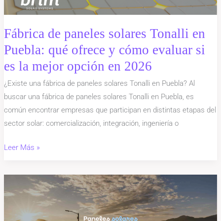
qué
ofrece
y
Fábrica de paneles solares Tonalli en
cómo
Puebla: qué ofrece y cómo evaluar si
evaluar
es la mejor opción en 2026
si
es
¿Existe una fábrica de paneles solares Tonalli en Puebla? Al
la
buscar una fábrica de paneles solares Tonalli en Puebla, es
mejor
común encontrar empresas que participan en distintas etapas del
opción
sector solar: comercialización, integración, ingeniería o
en
Leer Más »
2026
Paneles
solares
en
Zacatlán,