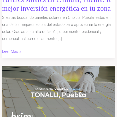
mejor inversión energética en tu zona
Cholula,
Puebla:
Si estás buscando paneles solares en Cholula, Puebla, estás en
la
una de las mejores zonas del estado para aprovechar la energía
mejor
solar. Gracias a su alta radiación, crecimiento residencial y
inversión
comercial, así como el aumento […]
energética
en
Leer Más »
tu
zona
Fábrica
de
paneles
solares
Tonalli
en
Puebla: