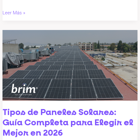
Leer Más »
Tipos
de
Paneles
Solares:
Guía
Completa
para
Elegir
el
Mejor
Tipos de Paneles Solares:
en
Guía Completa para Elegir el
2026
Mejor en 2026