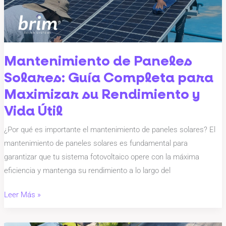
Completa
para
Maximizar
su
Rendimiento
Mantenimiento de Paneles
y
Solares: Guía Completa para
Vida
Maximizar su Rendimiento y
Útil
Vida Útil
¿Por qué es importante el mantenimiento de paneles solares? El
mantenimiento de paneles solares es fundamental para
garantizar que tu sistema fotovoltaico opere con la máxima
eficiencia y mantenga su rendimiento a lo largo del
Leer Más »