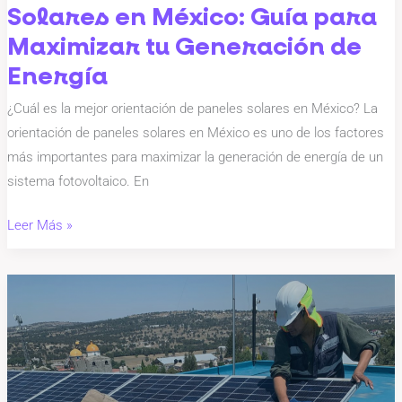
tu
Solares en México: Guía para
Generación
Maximizar tu Generación de
de
Energía
Energía
¿Cuál es la mejor orientación de paneles solares en México? La
orientación de paneles solares en México es uno de los factores
más importantes para maximizar la generación de energía de un
sistema fotovoltaico. En
Leer Más »
Mantenimiento
de
Paneles
Solares:
Guía