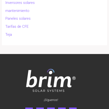
Inversores solares
mantenimiento
Paneles solares
Tarifas de CFE
Teja
¡Síguenos!