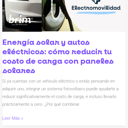
eléctricos:
cómo
reducir
tu
costo
de
Energía solar y autos
carga
eléctricos: cómo reducir tu
con
costo de carga con paneles
paneles
solares
solares
Si ya cuentas con un vehículo eléctrico o estás pensando en
adquirir uno, integrar un sistema fotovoltaico puede ayudarte a
reducir significativamente el costo de carga, e incluso llevarlo
prácticamente a cero. ¿Por qué combinar
Leer Más »