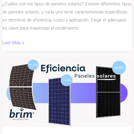
¿Cuáles son los tipos de paneles solares? Existen diferentes tipos
de paneles solares, y cada uno tiene características específicas
en términos de eficiencia, costo y aplicación. Elegir el adecuado
es clave para maximizar el rendimiento
Leer Más »
Eficiencia
de
Paneles
Solares:
Qué
Es,
Cómo
Se
Mide