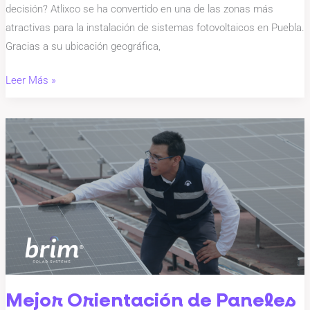
Experta
decisión? Atlixco se ha convertido en una de las zonas más
atractivas para la instalación de sistemas fotovoltaicos en Puebla.
Gracias a su ubicación geográfica,
Leer Más »
Mejor
Orientación
de
Paneles
Solares
en
México:
Guía
para
Maximizar
Mejor Orientación de Paneles